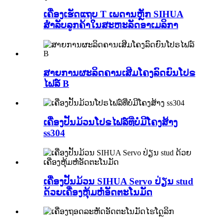
ເຄື່ອງເຮັດແຖບ T ເພດານຫຼັກ SIHUA
ສຳລັບລູກຄ້າໃນສະຫະລັດອາເມລິກາ
ສາຍການຜະລິດຄານເສີມໂຄງລົດຍົນໂປຣ
ໄຟລ໌ B
ເຄື່ອງປັ້ນມ້ວນໂປຣໄຟລ໌ທີ່ບໍ່ມີໂຄງສ້າງ
ss304
ເຄື່ອງປັ້ນມ້ວນ SIHUA Servo ປ່ຽນ stud
ດ້ວຍເຄື່ອງຫຸ້ມຫໍ່ອັດຕະໂນມັດ