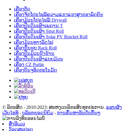
ເຄື່ອງຕັດ
ເຄື່ອງຈັກໂປຣໄຟລ໌ຄວາມແຂງແຮງສູງຂອງລົດຍົນ
ເຄື່ອງມ້ວນໂປຣໄຟລ໌ Drywall
ເຄື່ອງປັ້ນດິນເຜົາເພດານ T
ເຄື່ອງປັ້ນດິນເຜົາ Strut Roll
ເຄື່ອງປັ້ນດິນເຜົາ Solar PV Bracket Roll
ເຄື່ອງມ້ວນທາງລົດໄຟ
ເຄື່ອງຂຶ້ນຮູບ Rack Roll
ເຄື່ອງປັ້ນມ້ວນນັ່ງຮ້ານ
ເຄື່ອງປັ້ນດິນເຜົາແບບມ້ວນ
ເຄື່ອງ CZ Purlin
ເຄື່ອງບັນຈຸອັດຕະໂນມັດ
© ລິຂະສິດ - 2010-2023: ສະຫງວນລິຂະສິດທຸກປະການ.
ແຜນຜັງ
ເວັບໄຊທ໌
-
ບລັອກຍອດນິຍົມ
-
ການຄົ້ນຫາອັນດັບຕົ້ນໆ
ສົ່ງອີເມວ
ວັອດສະປອດ