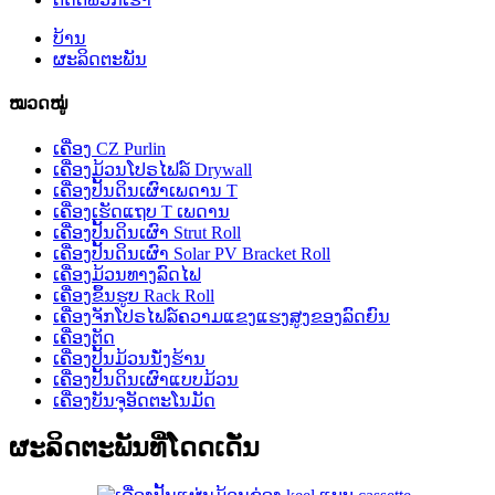
ບ້ານ
ຜະລິດຕະພັນ
ໝວດໝູ່
ເຄື່ອງ CZ Purlin
ເຄື່ອງມ້ວນໂປຣໄຟລ໌ Drywall
ເຄື່ອງປັ້ນດິນເຜົາເພດານ T
ເຄື່ອງເຮັດແຖບ T ເພດານ
ເຄື່ອງປັ້ນດິນເຜົາ Strut Roll
ເຄື່ອງປັ້ນດິນເຜົາ Solar PV Bracket Roll
ເຄື່ອງມ້ວນທາງລົດໄຟ
ເຄື່ອງຂຶ້ນຮູບ Rack Roll
ເຄື່ອງຈັກໂປຣໄຟລ໌ຄວາມແຂງແຮງສູງຂອງລົດຍົນ
ເຄື່ອງຕັດ
ເຄື່ອງປັ້ນມ້ວນນັ່ງຮ້ານ
ເຄື່ອງປັ້ນດິນເຜົາແບບມ້ວນ
ເຄື່ອງບັນຈຸອັດຕະໂນມັດ
ຜະລິດຕະພັນທີ່ໂດດເດັ່ນ