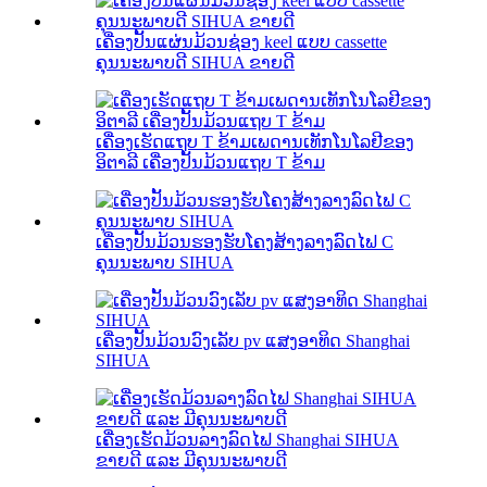
ເຄື່ອງປັ້ນແຜ່ນມ້ວນຊ່ອງ keel ແບບ cassette
ຄຸນນະພາບດີ SIHUA ຂາຍດີ
ເຄື່ອງເຮັດແຖບ T ຂ້າມເພດານເທັກໂນໂລຢີຂອງ
ອິຕາລີ ເຄື່ອງປັ້ນມ້ວນແຖບ T ຂ້າມ
ເຄື່ອງປັ້ນມ້ວນຮອງຮັບໂຄງສ້າງລາງລົດໄຟ C
ຄຸນນະພາບ SIHUA
ເຄື່ອງປັ້ນມ້ວນວົງເລັບ pv ແສງອາທິດ Shanghai
SIHUA
ເຄື່ອງເຮັດມ້ວນລາງລົດໄຟ Shanghai SIHUA
ຂາຍດີ ແລະ ມີຄຸນນະພາບດີ