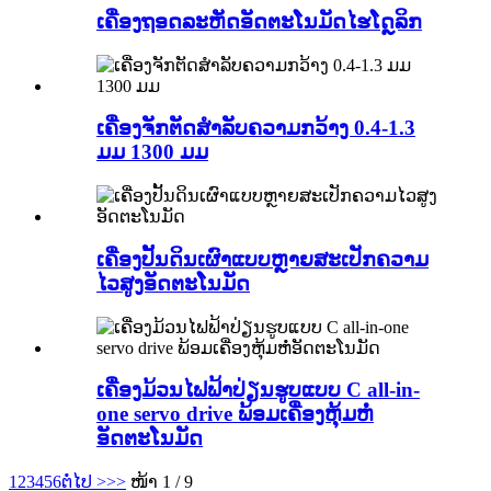
ເຄື່ອງຖອດລະຫັດອັດຕະໂນມັດໄຮໂດຼລິກ
ເຄື່ອງຈັກຕັດສຳລັບຄວາມກວ້າງ 0.4-1.3
ມມ 1300 ມມ
ເຄື່ອງປັ້ນດິນເຜົາແບບຫຼາຍສະເປັກຄວາມ
ໄວສູງອັດຕະໂນມັດ
ເຄື່ອງມ້ວນໄຟຟ້າປ່ຽນຮູບແບບ C all-in-
one servo drive ພ້ອມເຄື່ອງຫຸ້ມຫໍ່
ອັດຕະໂນມັດ
1
2
3
4
5
6
ຕໍ່ໄປ >
>>
ໜ້າ 1 / 9