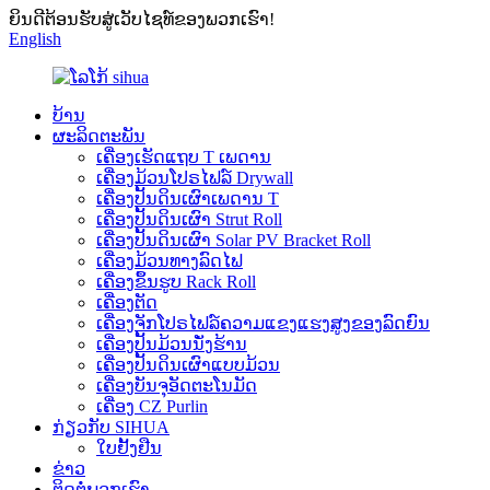
ຍິນດີຕ້ອນຮັບສູ່ເວັບໄຊທ໌ຂອງພວກເຮົາ!
English
ບ້ານ
ຜະລິດຕະພັນ
ເຄື່ອງເຮັດແຖບ T ເພດານ
ເຄື່ອງມ້ວນໂປຣໄຟລ໌ Drywall
ເຄື່ອງປັ້ນດິນເຜົາເພດານ T
ເຄື່ອງປັ້ນດິນເຜົາ Strut Roll
ເຄື່ອງປັ້ນດິນເຜົາ Solar PV Bracket Roll
ເຄື່ອງມ້ວນທາງລົດໄຟ
ເຄື່ອງຂຶ້ນຮູບ Rack Roll
ເຄື່ອງຕັດ
ເຄື່ອງຈັກໂປຣໄຟລ໌ຄວາມແຂງແຮງສູງຂອງລົດຍົນ
ເຄື່ອງປັ້ນມ້ວນນັ່ງຮ້ານ
ເຄື່ອງປັ້ນດິນເຜົາແບບມ້ວນ
ເຄື່ອງບັນຈຸອັດຕະໂນມັດ
ເຄື່ອງ CZ Purlin
ກ່ຽວກັບ SIHUA
ໃບຢັ້ງຢືນ
ຂ່າວ
ຕິດຕໍ່ພວກເຮົາ