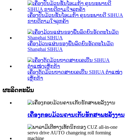
ເຄື່ອງປັ້ນມ້ວນຊັ້ນໂອເມກ້າ ຄຸນນະພາບດີ SIHUA
ຂາຍດີຕາມໃຈລູກຄ້າ
ເຄື່ອງມ້ວນແຜ່ນຮອງພື້ນລົດຍົນອັດຕະໂນມັດ
Shanghai SIHUA
ເຄື່ອງຕັດມ້ວນຖາດສາຍເຄເບີ້ນ SIHUA ຕຳແໜ່ງ
ເຫຼັກກ້າ
ຜະລິດຕະພັນ
ເຄື່ອງກອບມ້ວນຄານເກັບຮັກສາພະລັງງານ