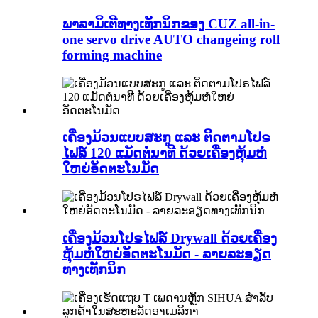
ພາລາມິເຕີທາງເທັກນິກຂອງ CUZ all-in-
one servo drive AUTO changeing roll
forming machine
ເຄື່ອງມ້ວນແບບສະກູ ແລະ ຕິດຕາມໂປຣ
ໄຟລ໌ 120 ແມັດຕໍ່ນາທີ ດ້ວຍເຄື່ອງຫຸ້ມຫໍ່
ໃຫຍ່ອັດຕະໂນມັດ
ເຄື່ອງມ້ວນໂປຣໄຟລ໌ Drywall ດ້ວຍເຄື່ອງ
ຫຸ້ມຫໍ່ໃຫຍ່ອັດຕະໂນມັດ - ລາຍລະອຽດ
ທາງເທັກນິກ