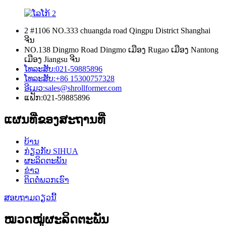
2 #1106 NO.333 chuangda road Qingpu District Shanghai
ຈີນ
NO.138 Dingmo Road Dingmo ເມືອງ Rugao ເມືອງ Nantong
ເມືອງ Jiangsu ຈີນ
ໂທລະສັບ:
021-59885896
ໂທລະສັບ:
+86 15300757328
ອີເມວ:
sales@shrollformer.com
ແຟັກ:
021-59885896
ແຜນທີ່ຂອງສະຖານທີ່
ບ້ານ
ກ່ຽວກັບ SIHUA
ຜະລິດຕະພັນ
ຂ່າວ
ຕິດຕໍ່ພວກເຮົາ
ສອບຖາມດຽວນີ້
ໝວດໝູ່ຜະລິດຕະພັນ